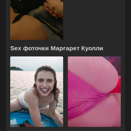
Sex фоточки Маргарет Куолли