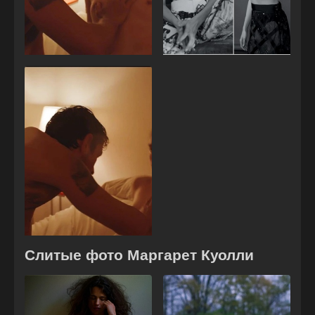
Слитые фото Маргарет Куолли