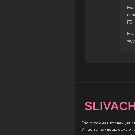
Есл
соо
F5,
Мы 
зад
SLIVAC
Это огромная коллекция с
У нас ты найдёшь самые г