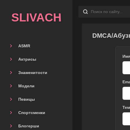
SLIVACH
DMCA/Абуз
ASMR
Им
Актрисы
Знаменитости
Ema
Модели
Певицы
Тем
Спортсменки
Блогерши