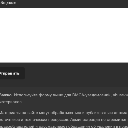
общение
Отправить
Важно.
Используйте форму выше для DMCA-уведомлений, abuse-жа
материалов.
Материалы на сайте могут обрабатываться и публиковаться автома
источников и технических процессов. Администрация не стремится
правообладателей и рассматривает обращения об удалении в прио