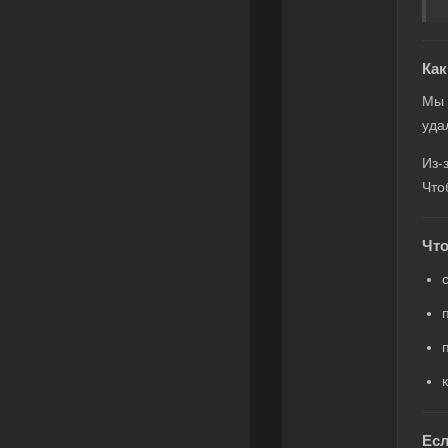
Ка
Мы 
уда
Из-
Что
Что
Есл