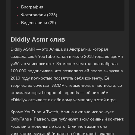
Биография
Фотографии (233)
Видеозаписи (29)
Diddly Asmr слив
Diddly ASMR — это Алиша из Австралии, которая
создала свой YouTube-канал в июле 2018 года во время
учёбы в университете. За менее чем год она набрала
100 000 подписчиков, что позволило ей после выпуска в
2019 году полностью посвятить себя контенту. Её
творчество сочетает АСМР с гейменгом, в частности, со
стримами игры League of Legends — её никнейм
«Diddly» отсылает к любимому чемпиону в этой игре.
Кроме YouTube и Twitch, Алиша активно использует
OnlyFans и Patreon, где публикует эксклюзивный контент:
косплей и модельные фото. В личной жизни она
увлекается музыкой (играет на бас-гитаре), владеет