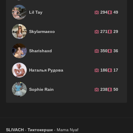
Lil Tay
294
49
Skylarmaexo
271
29
Sharishaxd
350
36
Наталья Рудова
186
17
Sophie Rain
238
50
SLIVACH
-
Тиктокерши
- Mama Nyaf