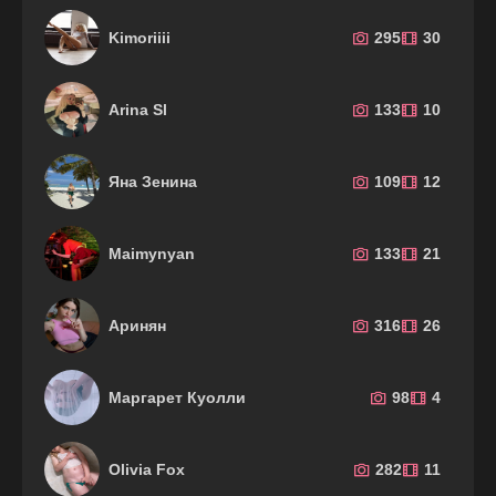
Kimoriiii
295
30
Arina Sl
133
10
Яна Зенина
109
12
Maimynyan
133
21
Аринян
316
26
Маргарет Куолли
98
4
Olivia Fox
282
11