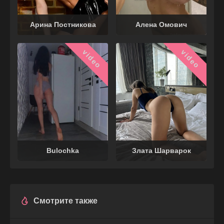
Арина Постникова
Алена Омович
video
video
Bulochka
Злата Шарварок
Смотрите также