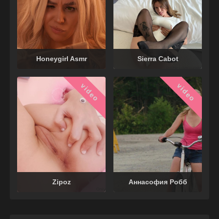
Honeygirl Asmr
Sierra Cabot
video
video
Zipoz
Аннасофия Робб