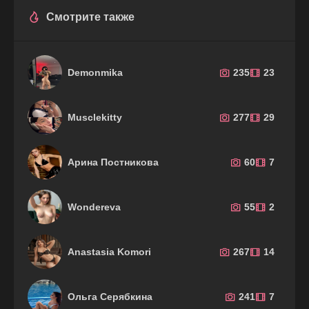
Смотрите также
Demonmika
235
23
Musclekitty
277
29
Арина Постникова
60
7
Wondereva
55
2
Anastasia Komori
267
14
Ольга Серябкина
241
7