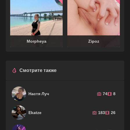
Morpheya
Zipoz
Смотрите также
Настя Луч
74
8
Ekatze
183
26