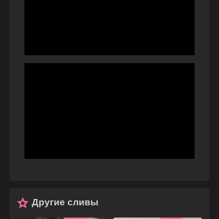
Play
Video
Play
Video
Другие сливы
Play