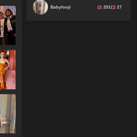
Babyfooji
251
27