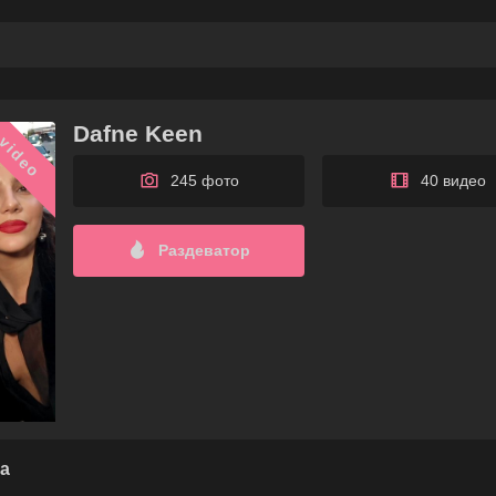
Dafne Keen
video
245 фото
40 видео
Раздеватор
а