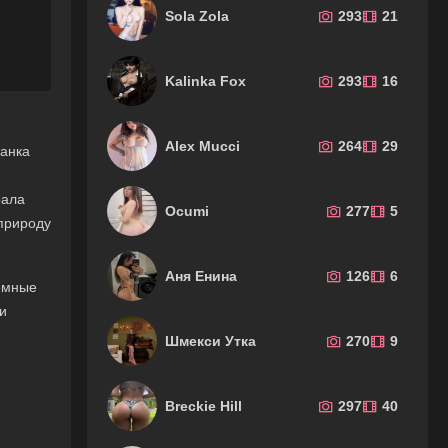
Sola Zola
293
21
Kalinka Fox
293
16
Alex Mucci
264
29
панка
рала
Ocumi
277
5
 природу
Аня Енина
126
6
ёмные
и
Шмекси Утка
270
9
Breckie Hill
297
40