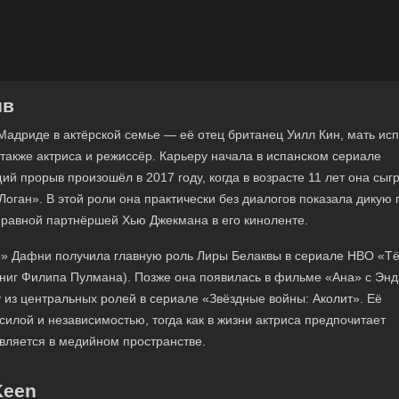
ив
Мадриде в актёрской семье — её отец британец Уилл Кин, мать ис
также актриса и режиссёр. Карьеру начала в испанском сериале
й прорыв произошёл в 2017 году, когда в возрасте 11 лет она сыг
Логан». В этой роли она практически без диалогов показала дикую
правной партнёршей Хью Джекмана в его киноленте.
е» Дафни получила главную роль Лиры Белаквы в сериале HBO «Т
книг Филипа Пулмана). Позже она появилась в фильме «Ана» с Энд
 из центральных ролей в сериале «Звёздные войны: Аколит». Её
илой и независимостью, тогда как в жизни актриса предпочитает
является в медийном пространстве.
Keen