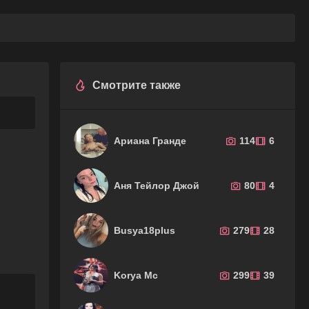
Смотрите также
Ариана Гранде
114
6
Аня Тейлор Джой
80
4
Busya18plus
279
28
Korya Mc
299
39