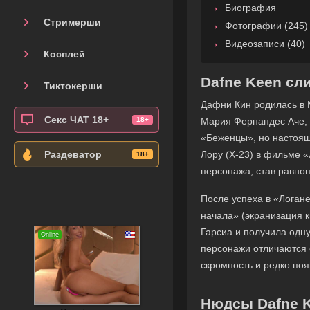
Биография
Стримерши
Фотографии (245)
Видеозаписи (40)
Косплей
Dafne Keen сл
Тиктокерши
Дафни Кин родилась в 
Секс ЧАТ 18+
Мария Фернандес Аче, 
«Беженцы», но настоящи
Лору (X-23) в фильме «
Раздеватор
персонажа, став равно
После успеха в «Логан
начала» (экранизация 
Гарсиа и получила одну
персонажи отличаются с
скромность и редко по
Нюдсы Dafne 