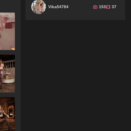
Vika54784
153
37