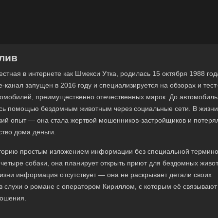
лив
естная в интернете как Шмекси Утка, родилась 15 октября 1988 год
-канал запущен в 2016 году и специализируется на обзорах и тест
томобилей, преимущественно отечественных марок. До автомобил
сь помощью бездомным животным через социальные сети. В жизни
кий опыт — она стала жертвой мошенников-застройщиков и потеря
ство дома деньги.
иторию простым изложением информации без специальной термино
 четыре собаки, она планирует открыть приют для бездомных живо
изни информация отсутствует — она не раскрывает детали своих
в слухи о романе с оператором Кириллом, с которым её связывают
ошения.