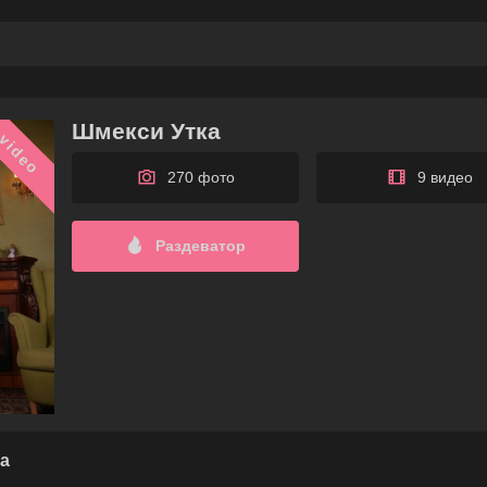
Шмекси Утка
video
270 фото
9 видео
Раздеватор
а