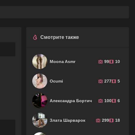
Смотрите также
Moona Asmr
99
10
Ocumi
277
5
Александра Бортич
100
6
Злата Шарварок
299
18