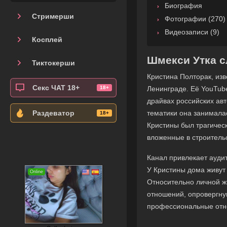
Биография
Стримерши
Фотографии (270)
Видеозаписи (9)
Косплей
Шмекси Утка с
Тиктокерши
Кристина Полторак, изв
Секс ЧАТ 18+
Ленинграде. Её YouTube
драйвах российских ав
тематики она занимала
Раздеватор
Кристины был трагичес
вложенные в строитель
Канал привлекает ауд
У Кристины дома живут
Относительно личной ж
отношений, опровергну
профессиональные отн