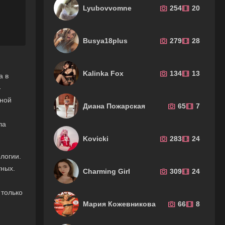
Lyubovvomne
254
20
Busya18plus
279
28
Kalinka Fox
134
13
а в
-
ьной
Диана Пожарская
65
7
ла
Kovicki
283
24
логии.
тных.
Charming Girl
309
24
 только
Мария Кожевникова
66
8