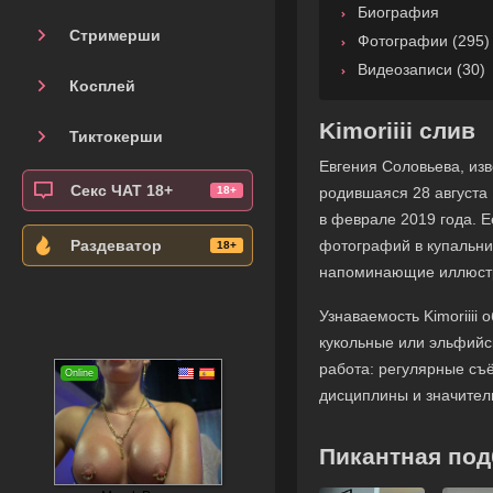
Биография
Стримерши
Фотографии (295)
Видеозаписи (30)
Косплей
Kimoriiii слив
Тиктокерши
Евгения Соловьева, изв
Секс ЧАТ 18+
родившаяся 28 августа 
в феврале 2019 года. Е
фотографий в купальни
Раздеватор
напоминающие иллюстр
Узнаваемость Kimoriiii
кукольные или эльфийс
работа: регулярные съ
дисциплины и значител
Пикантная подб