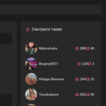
Смотрите также
Makoshake
286
40
Boginy6677
119
2
Пейдж Ванзант
164
12
Tanababyxo
251
39