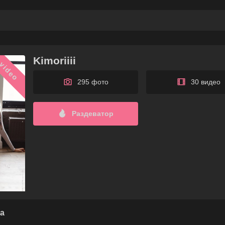
Kimoriiii
video
295 фото
30 видео
Раздеватор
а