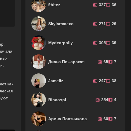
9bitez
327
36
Skylarmaexo
271
29
Mydearpolly
305
39
ер,
начала
чных
Диана Пожарская
65
7
й,
Jameliz
247
38
ают как
ическая
буют
Rincospl
254
4
Арина Постникова
60
7