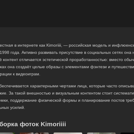
естная в интернете как Kimoriiii, — российская модель и инфлюенс
1998 года. Активно развивать присутствие в социальных сетях она 
ё контент отличается эстетической проработанностью: вместо обы
ках она создаёт целые образы с элементами фэнтези и путешестви
ации к видеоиграм.
 обеспечивается характерными чертами лица, которые часто описыв
кие. За такой внешностью и визуальным контентом стоит системат
ёмки, поддержание физической формы и планирование постов тре
ьных усилий.
орка фоток Kimoriiii